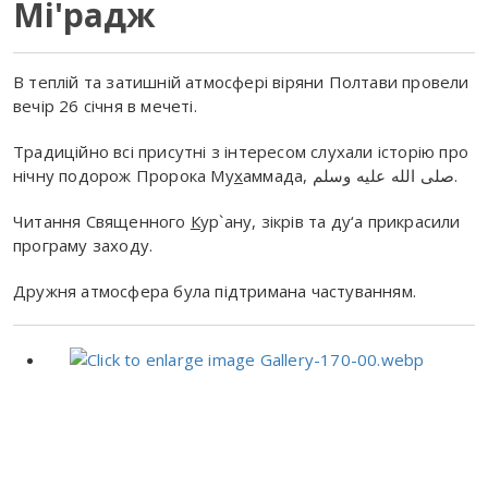
Мі'радж
В теплій та затишній атмосфері віряни Полтави провели
вечір 26 січня в мечеті.
Традиційно всі присутні з інтересом слухали історію про
нічну подорож Пророка Му
х
аммада, صلى الله عليه وسلم.
Читання Священного
К
ур`ану, зікрів та ду‘а прикрасили
програму заходу.
Дружня атмосфера була підтримана частуванням.