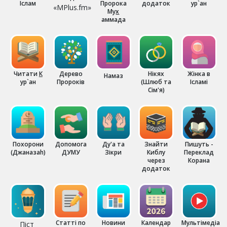
Іслам
Пророка
додаток
ур`ан
«MPlus.fm»
Му
х
аммада
Читати
К
Дерево
Нікях
Жінка в
Намаз
ур`ан
Пророків
(Шлюб та
Ісламі
Сім'я)
Похорони
Допомога
Ду'а та
Знайти
Пишуть -
(Джаназаh)
ДУМУ
Зікри
Киблу
Переклад
через
Корана
додаток
Статті по
Новини
Календар
Мультімедіа
Піст