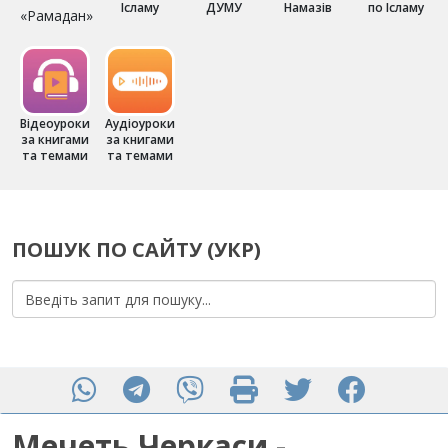
Ісламу
ДУМУ
Намазів
по Ісламу
«Рамадан»
Відеоуроки
Аудіоуроки
за книгами
за книгами
та темами
та темами
ПОШУК ПО САЙТУ (УКР)
Мечеть Черкаси -