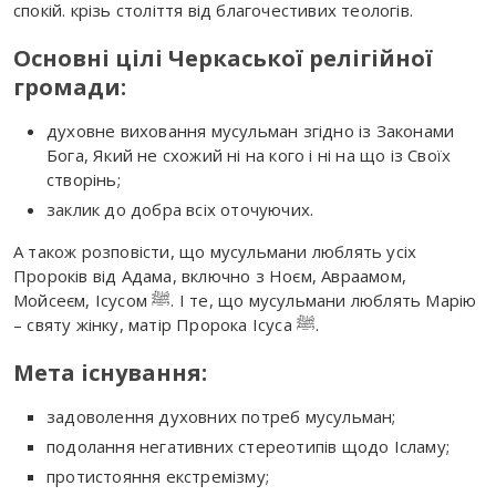
спокій. крізь століття від благочестивих теологів.
Основні цілі Черкаської релігійної
громади:
духовне виховання мусульман згідно із Законами
Бога, Який не схожий ні на кого і ні на що із Своїх
створінь;
заклик до добра всіх оточуючих.
А також розповісти, що мусульмани люблять усіх
Пророків від Адама, включно з Ноєм, Авраамом,
Мойсеєм, Ісусом ﷺ. І те, що мусульмани люблять Марію
– святу жінку, матір Пророка Ісуса ﷺ.
Мета існування:
задоволення духовних потреб мусульман;
подолання негативних стереотипів щодо Ісламу;
протистояння екстремізму;