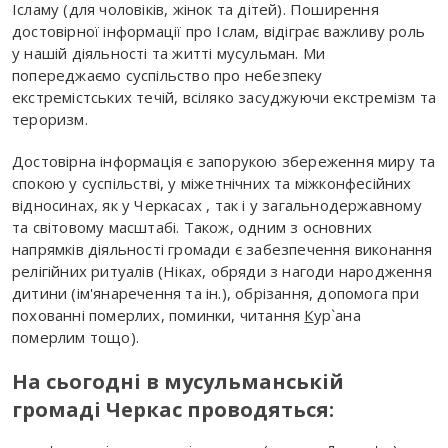
Ісламу (для чоловіків, жінок та дітей). Поширення
достовірної інформації про Іслам, відіграє важливу роль
у нашій діяльності та житті мусульман. Ми
попереджаємо суспільство про небезпеку
екстремістських течій, всіляко засуджуючи екстремізм та
тероризм.
Достовірна інформація є запорукою збереження миру та
спокою у суспільстві, у міжетнічних та міжконфесійних
відносинах, як у Черкасах , так і у загальнодержавному
та світовому масштабі. Також, одним з основних
напрямків діяльності громади є забезпечення виконання
релігійних ритуалів (Ніках, обряди з нагоди народження
дитини (ім'янаречення та ін.), обрізання, допомога при
похованні померлих, поминки, читання
К
ур`ана
померлим тощо).
На сьогодні в мусульманській
громаді Черкас проводяться: