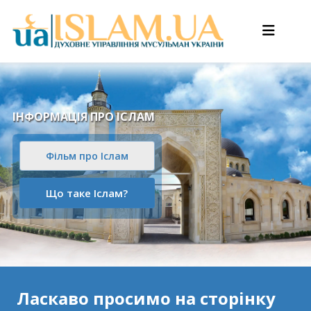
ІНФОРМАЦІЯ ПРО ІСЛАМ
Фільм про Іслам
Що таке Іслам?
Ласкаво просимо на сторінку