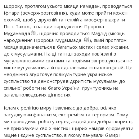
Щороку, протягом усього місяця Рамадан, проводяться
Іфтари (вечеря-розговіння), куди може прийти кожен
охочий, щоб у дружній та теплій атмосфері відкрити
Піст. Також, з нагоди народження Пророка
Му
х
аммада ﷺ, щорічно проводиться Ма
в
лід (місяць
народження Пророка Му
х
аммада ﷺ), який протягом
місяця відзначається в багатьох містах і селах України,
де є мусульмани. На ці та інші заходи пов'язані з
мусульманськими святами та подіями запрошуються не
лише мусульмани, а й представники інших конфесій. Це
неодмінно згуртовує полікультурне українське
суспільство та демонструє відкритість мусульман до
спільної роботи на благо України, ґрунтуючись на
загальнолюдських цінностях.
Іслам є релігією миру і закликає до добра, всіляко
засуджуючи фанатизм, екстремізм та тероризм. Тому
ми проводимо роботу серед людей для добра і користі,
не приховуючи своїх чистих і щирих намірів сформувати
міцне і єдине суспільство, в якому панували б мир і