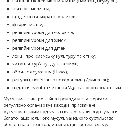
п'ятничні колективні молитви (намази Джуму'аг);
святкові молитви;
щоденні п’ятикратні молитви;
іфтари, іхсани;
релігійні уроки для чоловіків;
релігійні уроки для жінок;
релігійні уроки для дітей;
лекції про ісламську культуру та етику;
читання
К
ур`ану
,
ду'а та зікрів;
обряд одруження (Нікях);
ритуали, пов'язані з похоронами (Джиназаг);
надання імені та читання 'А
з
ану новонародженим.
Мусульманська релігійна громада міста Черкаси
регулярно організовує заходи, присвячені
мусульманським подіям та святам задля згуртування
багатонаціонального мусульманського суспільства
області на основі традиційних цінностей Ісламу.