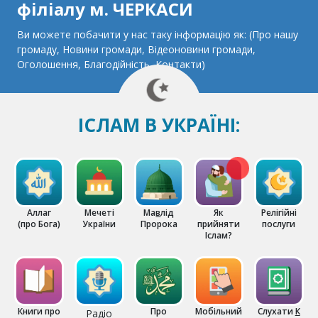
філіалу м. ЧЕРКАСИ
Ви можете побачити у нас таку інформацію як: (Про нашу
громаду, Новини громади, Відеоновини громади,
Оголошення, Благодійність, Контакти)
ІСЛАМ В УКРАЇНІ:
Аллаг
Мечеті
Ма
в
лід
Як
Релігійні
(про Бога)
України
Пророка
прийняти
послуги
Іслам?
Книги про
Про
Мобільний
Слухати
К
Радіо