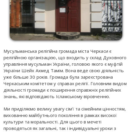
Мусульманська релігійна громада міста Черкаси є
релігійною організацією, що входить у склад Духовного
управління мусульман України, головою якого є муфтій
України Шейх Ахмед Тамім. Вона веде свою діяльність
уже більше 30 років. Громада була зареєстрована
Черкаським комітетом у справах релігії. Головним видом
діяльності громади є поширення справжніх релігійних
знань, які відповідають Ісламському віровченню.
Ми приділяємо велику увагу сім'ї та сімейним цінностям,
вихованню майбутнього покоління в рамках високої
культури та моральності. Для цього в мечеті
проводяться як загальні, так і індивідуальні уроки з