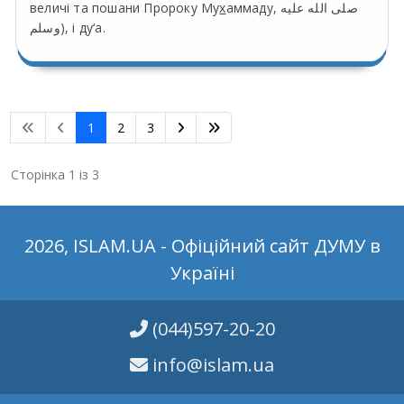
величі та пошани Пророку Му
х
аммаду, صلى الله عليه
وسلم), і ду‘а.
1
2
3
Сторінка 1 із 3
2026, ISLAM.UA - Офіційний сайт ДУМУ в
Україні
(044)597-20-20
info@islam.ua