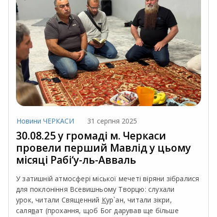
Новини ЧЕРКАСИ
31 серпня 2025
30.08.25 у громаді м. Черкаси
провели перший Мавлід у цьому
місяці Рабі‘у-ль-Авваль
У затишній атмосфері міської мечеті віряни зібралися
для поклоніння Всевишньому Творцю: слухали
урок, читали Священний
К
ур`ан, читали зікри,
саля
в
ат (прохання, щоб Бог дарував ще більше