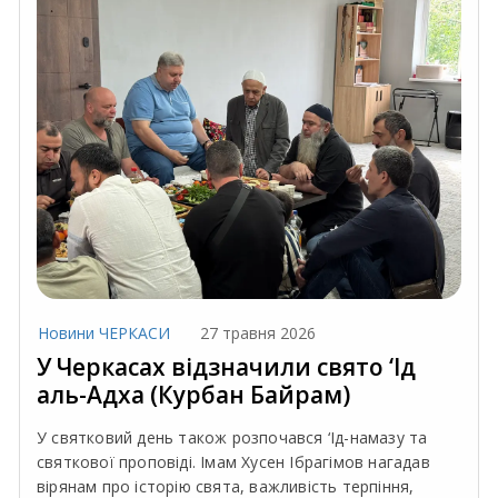
Новини ЧЕРКАСИ
27 травня 2026
У Черкасах відзначили свято ‘Ід
аль-Адха (Курбан Байрам)
У святковий день також розпочався ‘Ід-намазу та
святкової проповіді. Імам Хусен Ібрагімов нагадав
вірянам про історію свята, важливість терпіння,