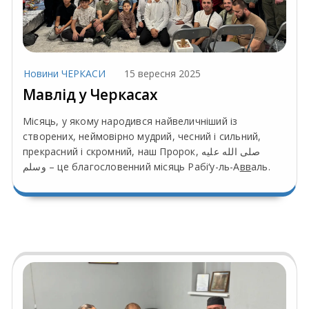
Новини ЧЕРКАСИ
15 вересня 2025
Мавлід у Черкасах
Місяць, у якому народився найвеличніший із
створених, неймовірно мудрий, чесний і сильний,
прекрасний і скромний, наш Пророк, صلى الله عليه
وسلم – це благословенний місяць Рабі‘у-ль-А
вв
аль.