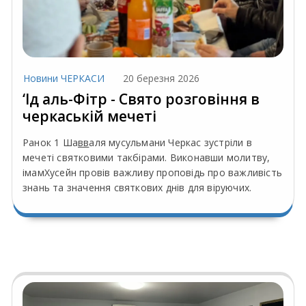
Новини ЧЕРКАСИ
20 березня 2026
‘Ід аль-Фітр - Свято розговіння в
черкаській мечеті
Ранок 1 Ша
вв
аля мусульмани Черкас зустріли в
мечеті святковими такбірами. Виконавши молитву,
імамХусейн провів важливу проповідь про важливість
знань та значення святкових днів для віруючих.