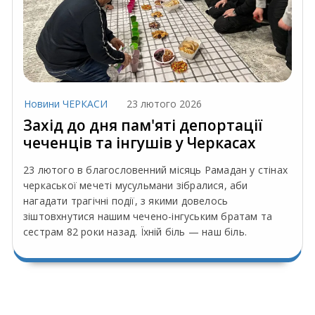
Новини ЧЕРКАСИ
23 лютого 2026
Захід до дня пам'яті депортації
чеченців та інгушів у Черкасах
23 лютого в благословенний місяць Рамадан у стінах
черкаської мечеті мусульмани зібралися, аби
нагадати трагічні події, з якими довелось
зіштовхнутися нашим чечено-інгуським братам та
сестрам 82 роки назад. Їхній біль — наш біль.