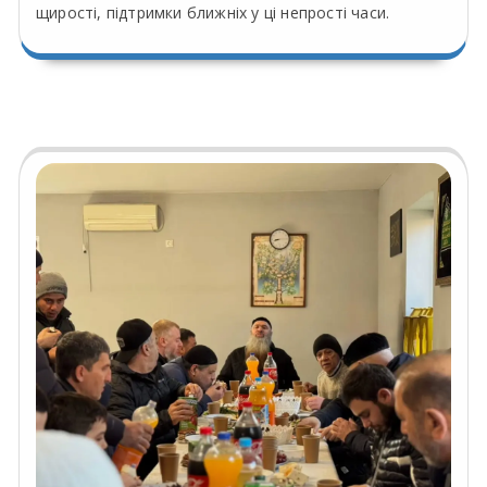
щирості, підтримки ближніх у ці непрості часи.