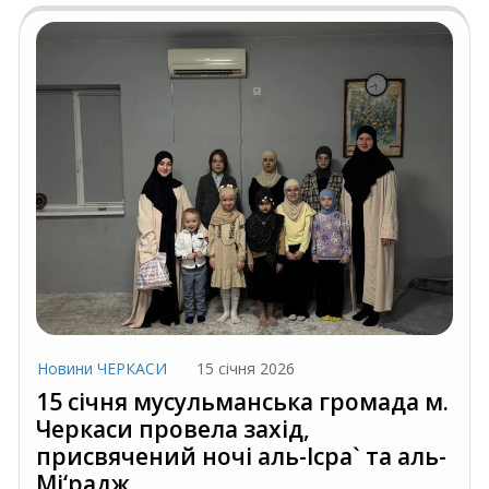
Новини ЧЕРКАСИ
15 січня 2026
15 січня мусульманська громада м.
Черкаси провела захід,
присвячений ночі аль-Ісра` та аль-
Мі‘радж