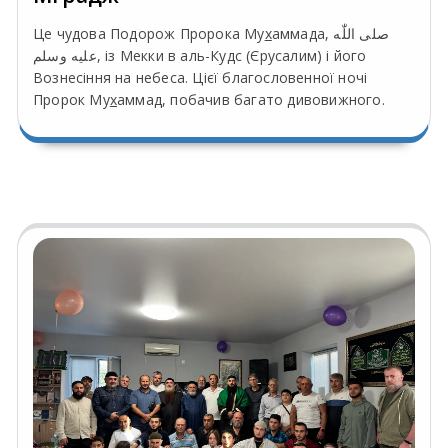
Це чудова Подорож Пророка Му
х
аммада, صلى اللّٰه
عليه وسلم, із Мекки в аль-Кудс (Єрусалим) і його
Вознесіння на небеса. Цієї благословенної ночі
Пророк Му
х
аммад, побачив багато дивовижного.