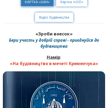
КАРТКА «UAH»
Картка «USD»
Відео будівництва
«Зроби внесок»
Бери участь у добрій справі - приєднуйся до
будівництва
Намір
:
«На будівництво в мечеті Кременчука»