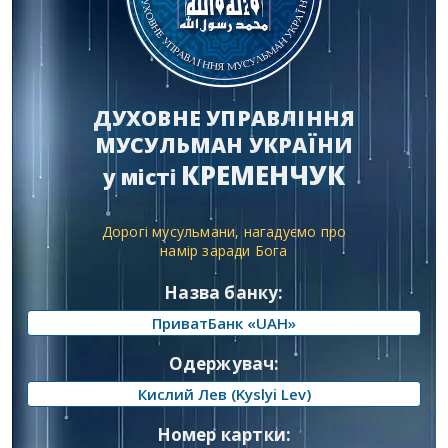
ДУХОВНЕ УПРАВЛІННЯ
МУСУЛЬМАН УКРАЇНИ
КРЕМЕНЧУК
у місті
Дорогі мусульмани, нагадуємо про
намір заради Бога
Назва банку:
ПриватБанк «UAH»
Одержувач:
Кислий Лев (Kyslyi Lev)
Номер картки: