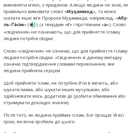
вимовляти м'яко, з придихом. А якщо людина не знає, як
правильно вимовити слово «
Му
х
аммад
», то може
сказати інше ім'я Пророка Му
х
аммада, наприклад, «
Абу-
ль-Ґáсім
» (
) (з твердим «
ґ
» і протяжним «
а
»). Слово
«свідчення» не означають, що для прийняття Ісламу
людині потрібні свідки.
Слово «свідчення» не означає, що для прийняття Ісламу
людині потрібні свідки. «Свідчення» в даному випадку
означає підтвердження словами переконання, яке
людина прийняла серцем.
Щоб прийняти Іслам, не потрібно йти в мечеть, або
шукати імама, або шукати інших мусульман, або
здійснювати якісь додаткові дії (робити обмивання або
отримувати докладні знання).
Після того, як людина приймає Іслам, Бог прощає їй всі
гріхи, які вона зробила до цього.