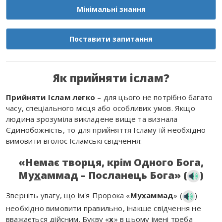
Мінімальні знання
Поставити запитання
Як прийняти іслам?
Прийняти Іслам легко
– для цього не потрібно багато
часу, спеціального місця або особливих умов. Якщо
людина зрозуміла викладене вище та визнала
Єдинобожність, то для прийняття Ісламу їй необхідно
вимовити вголос Ісламські свідчення:
«Немає творця, крім Одного Бога,
Му
х
аммад – Посланець Бога» (
)
Зверніть увагу, що ім'я Пророка «
Му
х
аммад
» (
)
необхідно вимовити правильно, інакше свідчення не
вважається дійсним. Букву «
х
» в цьому імені треба