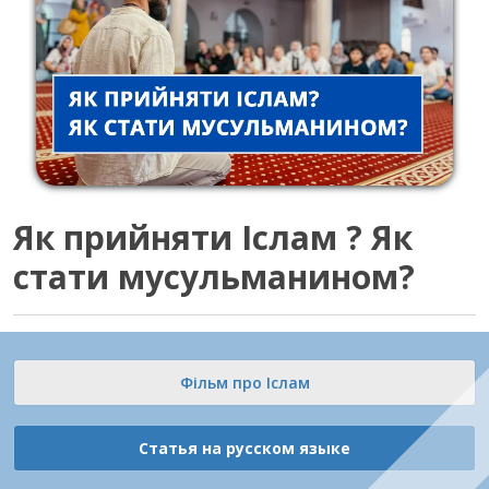
Як прийняти Іслам ? Як
стати мусульманином?
Фільм про Іслам
Статья на русском языке