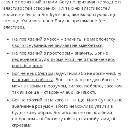
сам не пов’язаний з ними. Богу не притаманне жодне із
властивостей створених. Тіл та їхніх властивостей
колись не було, а Бог був вічно, авжеж зрозуміло, що
все, що з'явилося, воно Богу не притаманне (не
властиве).
Не пов’язаний з часом –
значить, не має початку
Свого Існування, не зникає і не змінюється
.
Не пов’язаний з простором –
значить, Бог не
перебуває в будь-якому місці і не заповнює весь
простір цілком
.
Бог не є ні об’єктом
(відчутним або недосяжним),
ні
властивістю об’єкта
. Бог – не тіло і не дух, його не
можна називати розумом, силою, любов’ю, законом,
так як все це – створіння або їхні якості.
Бог не схожий ні на кого і ні на що
, Його Сутність не
збагненна розумом, і Його неможливо уявити в
будь-якому образі. Бог абсолютно не подібний
створеним – ні Своєю сутністю, ні атрибутами, ні
справами.