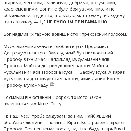
щирими, чесними, сміливими, добрими, розумними,
красномовними. Вони не були боягузами, ніколи не
обманювали. Будь-що, що могло відштовхнути людину
від їх заклику —
ЦЕ НЕ БУЛО ЇМ ПРИТАМАННО
.
Бог наділив їх гарною зовнішністю і прекрасним голосом.
Мусульмани визнають і люблять усіх Пророків, і
Дотримуються того Закону, який був ниспосланий
Пророку в їхній час. Наприклад мусульмани часів
Пророка Мойсея дотримувалися закону Мойсея,
мусульмани часів Пророка Ісуса — Закону Ісуса. А зараз
мусульмани дотримуються закону, який даний Богом
Пророку Му
х
аммаду ﷺ.
І оскільки він останній Пророк, то його Закон
залишиться до Кінця Світу.
І в наші часи треба слідувати за ним. Найбільший
обов'язок людини — істинна Віра в Бога разом с вірою в
Пророка. Без неї немає порятунку, і не будуть прийняті