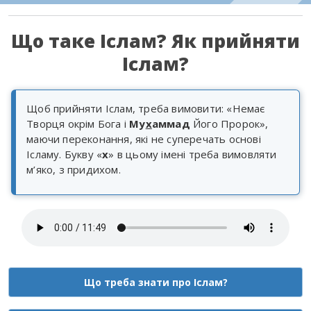
Що таке Іслам? Як прийняти
Іслам?
Щоб прийняти Іслам, треба вимовити: «Немає
Творця окрім Бога і
Му
х
аммад
Його Пророк»,
маючи переконання, які не суперечать основі
Ісламу. Букву «
х
» в цьому імені треба вимовляти
м’яко, з придихом.
Що треба знати про Іслам?