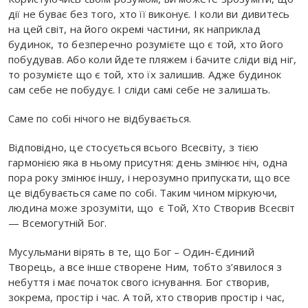
дії не буває без того, хто її виконує. І коли ви дивитесь
на цей світ, на його окремі частини, як наприклад
будинок, то безперечно розумієте що є той, хто його
побудував. Або коли йдете пляжем і бачите сліди від ніг,
то розумієте що є той, хто їх залишив. Адже будинок
сам себе не побудує. І сліди самі себе не залишать.
Саме по собі нічого не відбувається.
Відповідно, це стосується всього Всесвіту, з тією
гармонією яка в ньому присутня: день змінює ніч, одна
пора року змінює іншу, і нерозумно припускати, що все
це відбувається саме по собі. Таким чином міркуючи,
людина може зрозуміти, що є Той, Хто Створив Всесвіт
— Всемогутній Бог.
Мусульмани вірять в те, що Бог – Один-Єдиний
Творець, а все інше створене Ним, тобто з’явилося з
небуття і має початок свого існування. Бог створив,
зокрема, простір і час. А той, хто створив простір і час,