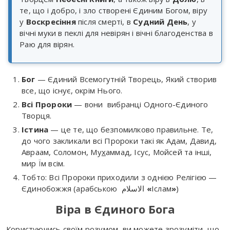
те, що і добро, і зло створені Єдиним Богом, віру
у
Воскресіння
після смерті, в
Судний День
, у
вічні муки в пеклі для невірян і вічні благоденства в
Раю для вірян.
Бог
— Єдиний Всемогутній Творець, Який створив
все, що існує, окрім Нього.
Всі Пророки
— вони вибранці Одного-Єдиного
Творця.
Істина
— це те, що безпомилково правильне. Те,
до чого закликали всі Пророки такі як Адам, Давид,
Авраам, Соломон, Му
х
аммад, Ісус, Мойсей та інші,
мир Їм всім.
Тобто: Всі Пророки приходили з однією Релігією —
Єдинобожжя (арабською الاسلام
«
Іслам
»
)
Віра в Єдиного Бога
Користуючись своїм розумом, ви можете зрозуміти, що