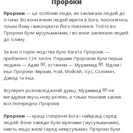
Пророки
Пророки
— це особливі люди, які закликали людей до
Істини. Всі вони вчили людей вірити в Бога, поклонятись
тільки Йому і виконувати Його повеління. Тобто всі
Пророки були мусульманами, і всі вони закликали людей
до Ісламу.
За всю історію людства було багато Пророків —
приблизно 124 тисячі. Першим Пророком була перша
людина — Адам ﷺ, останнім — Му
х
аммад ﷺ. Відомі і
інші Пророки: Авраам, Ной, Мойсей, Ісус, Соломон,
Давид та інші.
Всупереч розповсюдженій думці, Му
х
аммад ﷺ не
вигадував якусь нову релігію, а тільки поновив заклик
всіх попередніх Пророків.
Пророки
— кращі створіння Бога і найкращі серед
людей. Вони завжди були вірянами ( мусульманами),
навіть якщо жили серед немусульман. Пророки були