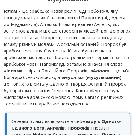
Іслам
– це арабська назва релігії Єдинобожжя, яку
сповідували і до якої закликали всі Пророки (від Адама
до Му
х
аммада). А також Іслам є релігією Ангелів, яку
вони сповідували ще до створення людей. Бог до різних
народів посилав Пророків, і вони закликали людей до
Ісламу різними мовами. А оскільки останній Пророк був
арабом, і остання Священна Книга була послана
арабською мовою, то і багато релігійних термінів взяті з
арабської мови. Наприклад, загальне значення слова
«Іслам»
– віра в Бога і Його Пророків,
«Аллаг»
– це ім’я
Бога арабською мовою, а
«
муслім» (мусульманин)
–
це той, хто вірить у Єдиного Творця.Останній Пророк
був арабом і остання Священна Книга «
К
ур`ан» була
ниспослана арабською мовою, тому багато релігійних
термінів мають арабське походження.
Основи Ісламу включають в себе
віру в Одного-
Єдиного Бога
,
Ангелів
,
Пророків
і послані
Творцем
Небесні Книги
, а також віру в
Долю
, в