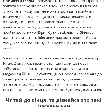
Прийняти Іслам
– означає стати на шлях всіх Пророків і
врятувати себе від пекла. І той, хто зрозумів і визнав
істину, ні в якому разі не може відкладати прийняття
Ісламу через острах, що він не зможе виконувати
ритуали, або не має глибоких знань, або не знає
арабської мови. Мусульмани бажають усім людям
прийти до Істинної Віри і бути радісними у Вічному
Житті. Іслам – це найбільший дар від Творця, і благо
тому, хто визнає Істину і збереже Віру до кінця своїх
днів!
У наш час доволі поширена неправдива інформація про
Іслам. Деякі люди вважають, що Іслам це нова і
наймолодша релігія, заснована людиною на ім'я
Му
х
аммад ﷺ. Інші думають, ,що Пророки закликали до
різних релігій. Інші думають, що мусульмани
поклоняються Чорному каменю — це все
неправда,
і
хто має такі переконання, не може бути мусульманином.
Читай до кінця, та дізнайся хто такі
мусульмани