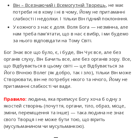
Він – Всезнаючий і Всемогутній Творець
, не має
потреби ні в кому і ні в чому, Йому не притаманні
слабкості і недоліки. І тільки Він гідний поклоніння.
У кожного з нас є доля. Воля Бога — незмінна, але
нам треба пам’ятати, що в нас є вибір, і ми будемо
за нього відповідати на Тому Світі.
Бог Знає все що було, є, і буде, Він Чує все, але без
органів слуху, Він Бачить все, але без органів зору. Все,
що Відбувається в цьому світі — це Відбувається за
Його Вічною Волег (як добро, так і зло), тільки Він може
Створювати, він не потребує нікого та нічого, Йому не
притаманні слабкості чи вади.
Правило:
людина, яка приписує Богу хоча б одну з
якостей створінь (почуття, органи, тіло, образ, місце,
зміни, переміщення та інше) — така людина не знає
свого Творця і не може бути тою, що вірить
(мусульманином чи мусульманкою).