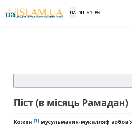
Виберіть свою мову
UA
RU
AR
EN
Піст (в місяць Рамадан)
[1]
Кожен
мусульманин-мукалляф зобов'яз