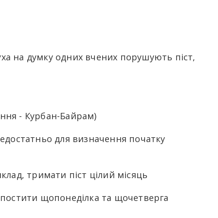
вуха на думку одних вчених порушують піст,
ення - Курбан-Байрам)
недостатньо для визначення початку
клад, тримати піст цілий місяць
, постити щопонеділка та щочетверга