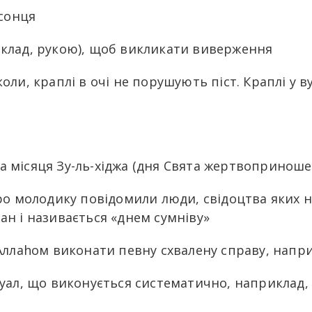
 сонця
иклад, рукою), щоб викликати виверження
оли, краплі в очі не порушують піст. Краплі у 
сла місяця Зу-ль-хіджа (дня Свята жертвопринош
про молодику повідомили люди, свідоцтва яких 
ан і називається «днем сумніву»
Аллаhом виконати певну схвалену справу, напри
туал, що виконується систематично, наприклад