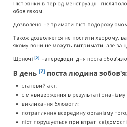
Піст жінки в період менструації і післяпо
обов'язком.
Дозволено не тримати піст подорожуючому
Також дозволяется не постити хворому, ваг
якому вони не можуть витримати, але за ц
[5]
Щоночі
напередодні дня поста обов'яз
[7]
В день
поста людина зобов'яз
статевий акт;
сім'явиверження в результаті онанізму 
викликання блювоти;
потрапляння всередину організму того,
піст порушується при втраті свідомості