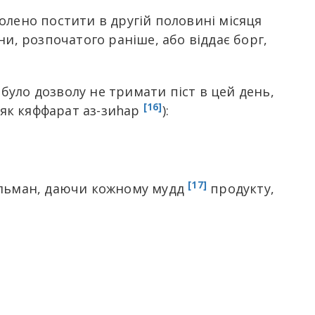
волено постити в другій половині місяця
и, розпочатого раніше, або віддає борг,
було дозволу не тримати піст в цей день,
[16]
 як кяффарат аз-зиhар
):
[17]
сульман, даючи кожному мудд
продукту,