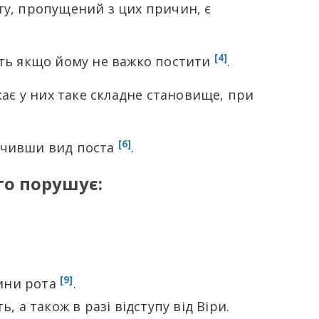
ту, пропущений з цих причин, є
[4]
іть якщо йому не важко постити
.
кає у них таке складне становище, при
[6]
начивши вид поста
.
го порушує:
[9]
нини рота
.
, а також в разі відступу від Віри.