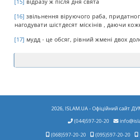
[15]
відразу ж після дня свята
[16]
звільнення віруючого раба, придатного 
нагодувати шістдесят міскінів , даючи ко
[17]
мудд - це обсяг, рівний жмені двох д
2026, ISLAM.UA - Офіційний сайт ДУ
(044)597-20-20
info@isl
(068)597-20-20
(095)597-20-20