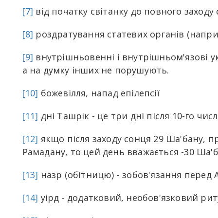
[7]
від початку світанку до повного заходу
[8]
роздратування статевих органів (напр
[9]
внутрішньовенні і внутрішньом'язові ук
а на думку інших не порушують.
[10]
божевілля, напад епілепсії
[11]
дні Ташрік - це три дні після 10-го чи
[12]
якщо після заходу сонця 29 Ша'бану, 
Рамадану, то цей день вважається -30 Ша'б
[13]
назр (обітницю) - зобов'язання перед 
[14]
уірд - додатковий, необов'язковий ри