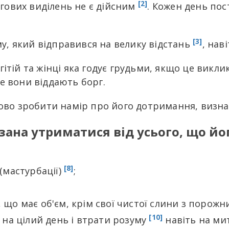
[2]
логових виділень не є дійсним
. Кожен день пос
[3]
, який відправився на велику відстань
, нав
ітій та жінці яка годує грудьми, якщо це викли
е вони віддають борг.
ково зробити намір про його дотримання, виз
ана утриматися від усього, що йо
[8]
(мастурбації)
;
 що має об'єм, крім свої чистої слини з порож
[10]
 на цілий день і втрати розуму
навіть на мить