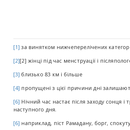
[1]
за винятком нижчеперелічених категор
[2]
[2] жінці під час менструації і післяпо
[3]
близько 83 км і більше
[4]
пропущені з цієї причини дні залишают
[6]
Нічний час настає після заходу сонця і т
наступного дня.
[6]
наприклад, піст Рамадану, борг, спокутув