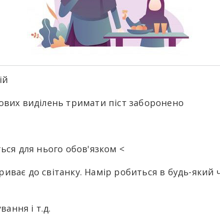
ій
логових виділень тримати піст заборонено
ься для нього обов'язком <
риває до світанку. Намір робиться в будь-який ч
ання і т.д.