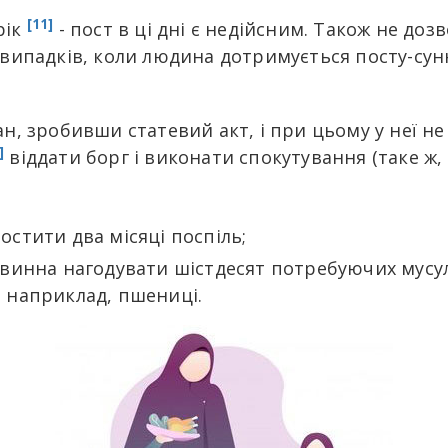
[11]
рік
- пост в ці дні є недійсним. Також не доз
 випадків, коли людина дотримується посту-сунн
, зробивши статевий акт, і при цьому у неї не 
]
віддати борг і виконати спокутування (таке ж,
остити два місяці поспіль;
 повинна нагодувати шістдесят потребуючих му
, наприклад, пшениці.