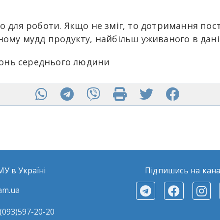
для роботи. Якщо не зміг, то дотримання посту 
жному мудд продукту, найбільш уживаного в дані
олонь середнього людини
МУ в Україні
Підпишись на кана
am.ua
(093)597-20-20