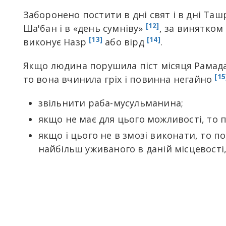
Заборонено постити в дні свят і в дні Таш
[12]
Ша'бан і в «день сумніву»
, за винятком
[13]
[14]
виконує Назр
або вірд
.
Якщо людина порушила піст місяця Рамадан
[15
то вона вчинила гріх і повинна негайно
звільнити раба-мусульманина;
якщо не має для цього можливості, то п
якщо і цього не в змозі виконати, то
найбільш уживаного в даній місцевості