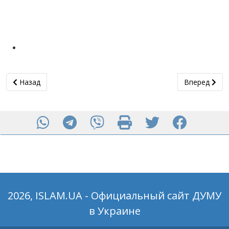
Предыдущий: Верующие Полтавы и гости Исламского религи
Следующий: 
Назад
Вперед
2026, ISLAM.UA - Официальный сайт ДУМУ
в Украине