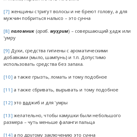
[7]
женщины стригут волосы и не бреют голову, а для
мужчин побриться налысо – это сунна
[8]
паломник
(
араб.
му
х
рим
) – совершающий
х
адж или
‘умру
[9]
Духи, средства гигиены с ароматическими
добавками (мыло, шампунь) и т.п. Допустимо
использовать средства без запаха.
[10]
а также грызть, ломать и тому подобное
[11]
а также сбривать, вырывать и тому подобное
[12]
это
в
а
джиб и для ‘умры
[13]
желательно, чтобы камушки были небольшого
размера – чуть меньше фаланги пальца
[14]
а по другому заключению это сунна