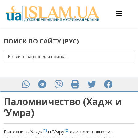
ПОИСК ПО САЙТУ (РУС)
Паломничество (Хадж и
‘Умра)
[1]
[2]
Выполнить
Х
адж
и ‘Умру
один раз в жизни –