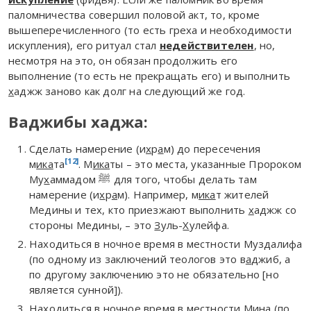
паломничества совершил половой акт, то, кроме
вышеперечисленного (то есть греха и необходимости
искупления), его ритуал стал
недействителен
, но,
несмотря на это, он обязан продолжить его
выполнение (то есть не прекращать его) и выполнить
х
аджж заново как долг на следующий же год.
Ваджибы хаджа:
Сделать намерение (и
х
р
а
м) до пересечения
[12]
м
ика
та
. М
ика
ты – это места, указанные Пророком
Му
х
аммадом ﷺ для того, чтобы делать там
намерение (и
х
р
а
м). Например, м
ика
т жителей
Медины и тех, кто приезжают выполнить
х
аджж со
стороны Медины, – это
З
уль-
Х
улейфа.
Находиться в ночное время в местности Муздалифа
(по одному из заключений теологов это в
а
джиб, а
по другому заключению это не обязательно [но
является сунной]).
Находиться в ночное время в местности Мин
а
(по