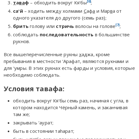
[6]
т
а
в
а
ф
– обходить вокруг Кя‘бы
;
са
ʻ
й
– ходить между холмами
С
аф
а
и Мар
в
а от
одного указателя до другого (семь раз);
[7]
брить
голову или
стричь
волосы на голове
;
соблюдать
последовательность
в большинстве
рукнов.
Все вышеперечисленные рукны
х
аджа, кроме
пребывания в местности ‘Арафат, являются рукнами и
для ‘умры. В этих рукнах есть фар
д
ы и условия, которые
необходимо соблюдать.
Условия тавафа:
обходить вокруг Кя‘бы семь раз, начиная с угла, в
котором находится Чёрный камень, и заканчивая
там же;
закрывать ‘аурат;
быть в состоянии таhарат;