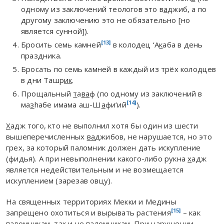
одному из заключений теологов это в
а
джиб, а по
другому заключению это не обязательно [но
является сунной]).
[13]
Бросить семь камней
в колодец ‘А
к
аба в день
праздника.
Бросать по семь камней в каждый из трёх колодцев
в дни Ташр
ик
.
Прощальный
т
а
в
а
ф (по одному из заключений в
[14]
ма
з
hабе имама аш-Ш
а
фи‘ий
).
Х
адж того, кто не выполнил хотя бы один из шести
вышеперечисленных
в
а
джибов, не нарушается, но это
грех, за который паломник должен дать искупление
(фидья). А при невыполнении какого-либо рукна
х
адж
является недействительным и не возмещается
искуплением (зарезав овцу).
На священных территориях Мекки и Медины
[15]
запрещено охотиться и вырывать растения
– как
паломникам, так и не паломникам. При нарушении