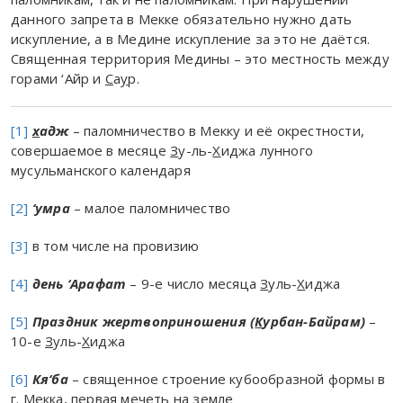
данного запрета в Мекке обязательно нужно дать
искупление, а в Медине искупление за это не даётся.
Священная территория Медины – это местность между
горами ‘Айр и
С
а
у
р.
[1]
х
адж
– паломничество в Мекку и её окрестности,
совершаемое в месяце
З
у-ль-
Х
иджа лунного
мусульманского календаря
[2]
‘умра
– малое паломничество
[3]
в том числе на провизию
[4]
день ‘Арафат
– 9-е число месяца
З
уль-
Х
иджа
[5]
Праздник жертвоприношения (
К
урбан-Байрам)
–
10-е
З
уль-
Х
иджа
[6]
Кя‘ба
– священное строение кубообразной формы в
г. Мекка, первая мечеть на земле