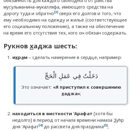
обязанность для каждого свободного от рабства
мусульманина-мукалляфа, имеющего средства на
[3]
дорогу туда и обратно
сверх его долгов и того, что
ему необходимо на одежду и жильё (соответствующие
его социальному положению), а также на обеспечение
на время его отсутствия тех, кого он обязан содержать.
Рукнов
х
аджа шесть:
и
х
р
а
м
– сделать намерение в сердце, например:
دَخَلْتُ فِي عَمَلِ الْحَجِّ
Это означает:
«Я приступил к совершению
х
аджа»
;
находиться в местности ‘Арафат
[хотя бы
недолго] в период от начала времени намаза
З
уhр
[4]
[5]
дня ‘Арафат
до рассвета дня праздника
;