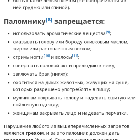
быть к Кя‘бе левым плечом (не поворачиваться к
ней грудью или спиной).
[8]
Паломнику
запрещается:
[9]
использовать ароматические вещества
;
смазывать голову или бороду оливковым маслом,
жиром или растопленным воском;
[10]
[11]
стричь ногти
и волосы
;
совершать половой акт и прелюдию к нему;
заключать брак (ник
ях
);
охотиться на диких животных, живущих на суше,
которых разрешено употреблять в пищу;
мужчинам покрывать голову и надевать сшитую или
войлочную одежду;
женщинам закрывать лицо и надевать перчатки.
Нарушение любого из вышеперечисленных запретов
является
грехом
, и за это паломник должен дать
искупление
(фидья). Если же паломник во время