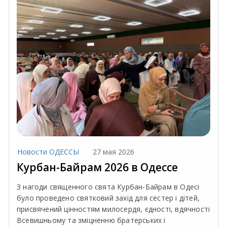
Новости ОДЕССЫ
27 мая 2026
Курбан-Байрам 2026 в Одессе
З нагоди священного свята Курбан-Байрам в Одесі
було проведено святковий захід для сестер і дітей,
присвячений цінностям милосердя, єдності, вдячності
Всевишньому та зміцненню братерських і